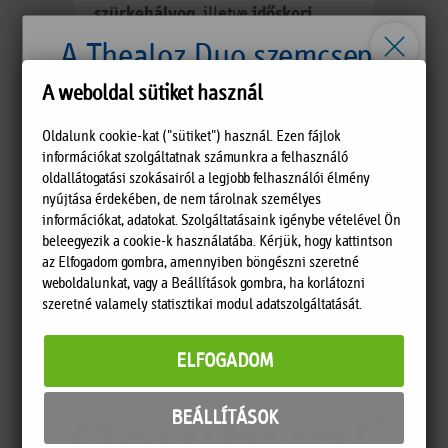
szürkehályog
, illetve
időskori
makula degeneráció
, másrészt
A Thealoz Duo szemcsepp
kialakulhatnak a szemkörnyéki bőr
magyarországi forgalmazása
A weboldal sütiket használ
rosszindulatú elváltozásai is.
hamarosan megszűnik,
Oldalunk cookie-kat ("sütiket") használ. Ezen fájlok
információkat szolgáltatnak számunkra a felhasználó
UVB sugárzás
oldallátogatási szokásairól a legjobb felhasználói élmény
a készítmény már csak a készlet erejéig érhető el.
nyújtása érdekében, de nem tárolnak személyes
Amennyiben Ön a Thealoz Duo szemcseppünket
információkat, adatokat. Szolgáltatásaink igénybe vételével Ön
elleni védelem
beleegyezik a cookie-k használatába. Kérjük, hogy kattintson
használta eddig, szeretnénk Önnek egy minden
az Elfogadom gombra, amennyiben böngészni szeretné
szempontból kedvező megoldást javasolni.
Az UVB sugárzás elleni védelem
weboldalunkat, vagy a Beállítások gombra, ha korlátozni
A Sager Pharma forgalmazásában új, innovatív
szeretné valamely statisztikai modul adatszolgáltatását.
legfőbb eszköze a napszemüveg
,
összetétellel megjelent a
Revihyal hipoozmoláris
amely megfelelő UV
szemészeti gél.
Látogasson el
ELFOGADOM
weboldalunkra:
revihyal.hu
szűrőfelületének köszönhetően a
sugárzás 100 %-át kiszűri.
BEÁLLÍTÁSOK
Kiemelten javasolt a regenerálódó