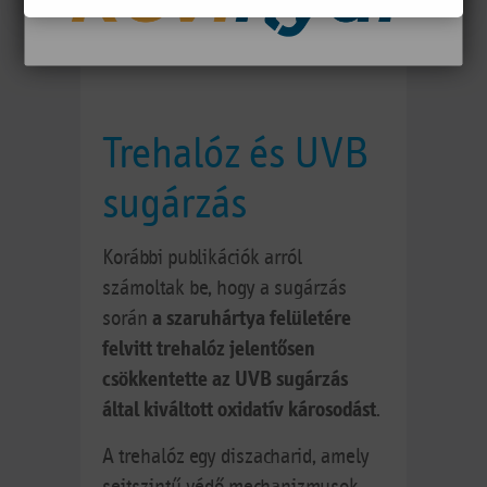
szemet lézeres szeműtét után
védeni.
Trehalóz és UVB
sugárzás
Korábbi publikációk arról
számoltak be, hogy a sugárzás
során
a szaruhártya felületére
felvitt trehalóz jelentősen
csökkentette az UVB sugárzás
által kiváltott oxidatív károsodást
.
A trehalóz egy diszacharid, amely
sejtszintű védő mechanizmusok