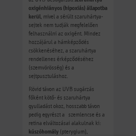
oxigénhiányos (hipoxiás) állapotba
kerül
, mivel a sérült szaruhártya-
sejtek nem tudják megfelelően
felhasználni az oxigént. Mindez
hozzájárul a hámképződés
csökkenéséhez, a szaruhártya
rendellenes érképződéséhez
(szemvörösség) és a
sejtpusztuláshoz.
Rövid távon az UVB sugárzás
főként kötő- és szaruhártya
gyulladást okoz, hosszabb távon
pedig egyrészt a szemlencse és a
retina elváltozásai alakulnak ki:
kúszóhomály
(pterygium),