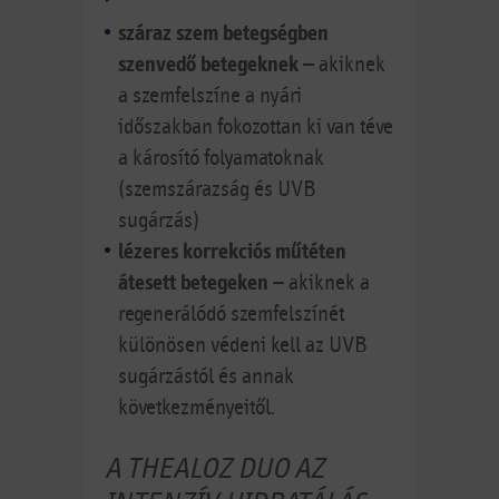
száraz szem betegségben
szenvedő betegeknek
– akiknek
a szemfelszíne a nyári
időszakban fokozottan ki van téve
a károsító folyamatoknak
(szemszárazság és UVB
sugárzás)
lézeres korrekciós műtéten
átesett betegeken
– akiknek a
regenerálódó szemfelszínét
különösen védeni kell az UVB
sugárzástól és annak
következményeitől.
A THEALOZ DUO AZ