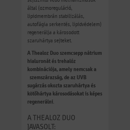
által (ozmoreguláció,
lipidmembrán stabilizálás,
autofágia serkentés, lipidvédelem)
regenerálja a károsodott
szaruhártya sejteket.
A Thealoz Duo szemcsepp nátrium
hialuronát és trehalóz
kombinációja, amely nemcsak a
szemszárazság, de az UVB
sugárzás okozta szaruhártya és
kötőhártya károsodásokat is képes
regenerálni
.
A THEALOZ DUO
JAVASOLT: