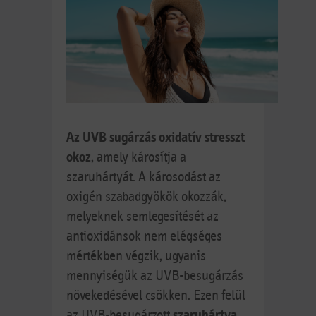
Az UVB sugárzás oxidatív stresszt
okoz
, amely károsítja a
szaruhártyát. A károsodást az
oxigén szabadgyökök okozzák,
melyeknek semlegesítését az
antioxidánsok nem elégséges
mértékben végzik, ugyanis
mennyiségük az UVB-besugárzás
növekedésével csökken. Ezen felül
az UVB-besugárzott
szaruhártya