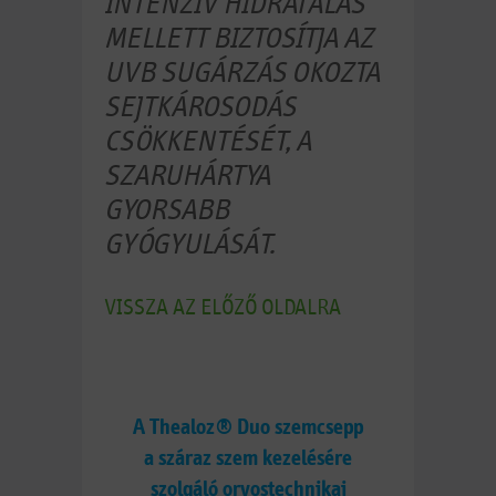
INTENZÍV HIDRATÁLÁS
MELLETT BIZTOSÍTJA AZ
UVB SUGÁRZÁS OKOZTA
SEJTKÁROSODÁS
CSÖKKENTÉSÉT, A
SZARUHÁRTYA
GYORSABB
GYÓGYULÁSÁT.
VISSZA AZ ELŐZŐ OLDALRA
A Thealoz® Duo szemcsepp
a száraz szem kezelésére
szolgáló orvostechnikai