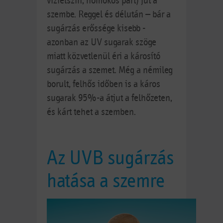
vízfelszín, homokos part) jut a
szembe. Reggel és délután – bár a
sugárzás erőssége kisebb -
azonban az UV sugarak szöge
miatt közvetlenül éri a károsító
sugárzás a szemet. Még a némileg
borult, felhős időben is a káros
sugarak 95%-a átjut a felhőzeten,
és kárt tehet a szemben.
Az UVB sugárzás
hatása a szemre